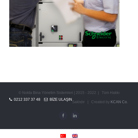
© Nokta Bina Yönetim Sistemleri | 2015 - 2022 | Tüm Hakkı
0212 337 37 48
BIZE ULAŞIN
Saklıdır | Created by
KCAN Co.
Facebook
Linkedin